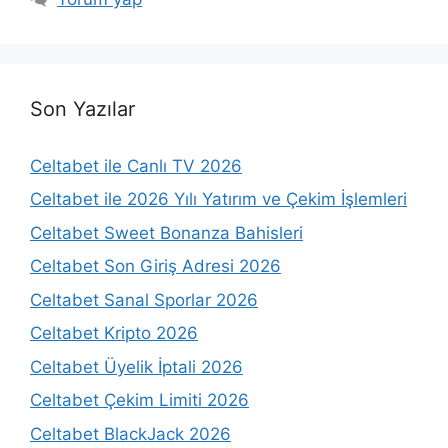
Son Yazılar
Celtabet ile Canlı TV 2026
Celtabet ile 2026 Yılı Yatırım ve Çekim İşlemleri
Celtabet Sweet Bonanza Bahisleri
Celtabet Son Giriş Adresi 2026
Celtabet Sanal Sporlar 2026
Celtabet Kripto 2026
Celtabet Üyelik İptali 2026
Celtabet Çekim Limiti 2026
Celtabet BlackJack 2026